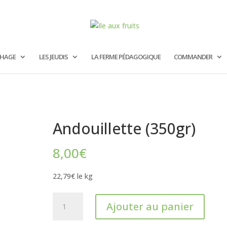
CHAGE
LES JEUDIS
LA FERME PÉDAGOGIQUE
COMMANDER
Andouillette (350gr)
8,00
€
22,79€ le kg
quantité
Ajouter au panier
de
Andouillette