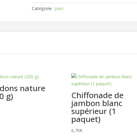
(350gr)
Catégorie :
porc
rdons nature
Chiffonade de
0 g)
jambon blanc
supérieur (1
paquet)
6,70
€