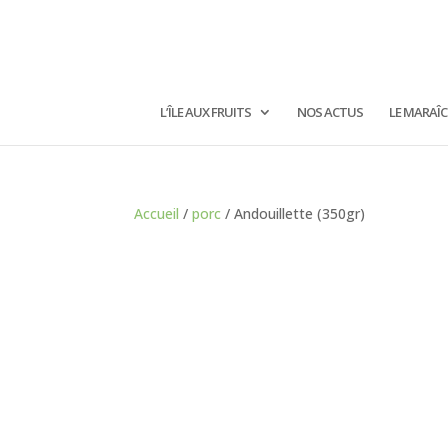
L’ÎLE AUX FRUITS
NOS ACTUS
LE MARAÎ
Accueil
/
porc
/ Andouillette (350gr)