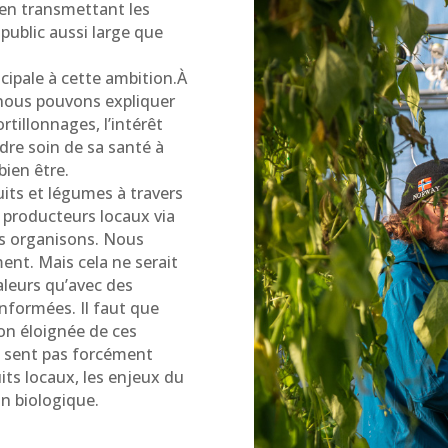
 en transmettant les
public aussi large que
cipale à cette ambition.À
, nous pouvons expliquer
rtillonnages, l’intérêt
re soin de sa santé à
bien être.
its et légumes à travers
es producteurs locaux via
s organisons. Nous
ent. Mais cela ne serait
aleurs qu’avec des
nformées. Il faut que
on éloignée de ces
e sent pas forcément
ts locaux, les enjeux du
on biologique.