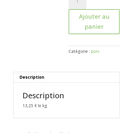
de
Lardons
Ajouter au
fumés
(250
panier
g)
Catégorie :
porc
Description
Description
13,25 € le kg