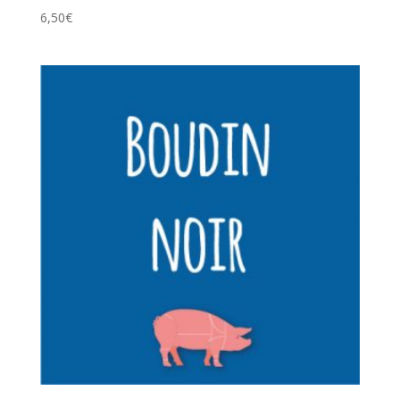
6,50
€