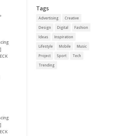
Tags
»
Advertising
Creative
Design
Digital
Fashion
Ideas
Inspiration
scing
Lifestyle
Mobile
Music
]
HECK
Project
Sport
Tech
Trending
]
scing
]
HECK