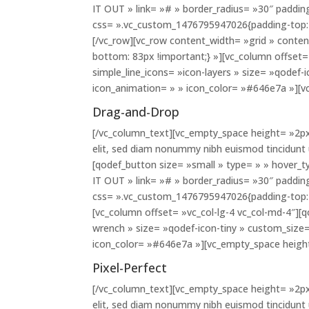
IT OUT » link= »# » border_radius= »30″ paddi
css= ».vc_custom_1476795947026{padding-top: 
[/vc_row][vc_row content_width= »grid » cont
bottom: 83px !important;} »][vc_column offset= 
simple_line_icons= »icon-layers » size= »qodef-
icon_animation= » » icon_color= »#646e7a »][
Drag-and-Drop
[/vc_column_text][vc_empty_space height= »2px
elit, sed diam nonummy nibh euismod tincidunt
[qodef_button size= »small » type= » » hover_t
IT OUT » link= »# » border_radius= »30″ paddi
css= ».vc_custom_1476795947026{padding-top: 
[vc_column offset= »vc_col-lg-4 vc_col-md-4″][q
wrench » size= »qodef-icon-tiny » custom_size=
icon_color= »#646e7a »][vc_empty_space heigh
Pixel-Perfect
[/vc_column_text][vc_empty_space height= »2px
elit, sed diam nonummy nibh euismod tincidunt