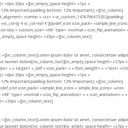
ng= »0px 20px »][vc_empty_space height= »1px »
12% !important;padding-bottom: 12% !important;} »][/vc_column]
ent_aligment= »center » css= ».vc_custom_1476796473202{padding-
»vc_col-lg-4 vc_col-md-4″][qodef_icon icon_pack= »simple_line_icons
icon-tiny » custom_size= »98″ type= »normal » icon_flip_animation= 
vc_empty_space height= »35px »][vc_column_text]
 »][vc_column_text]Lorem ipsum dolor sit amet, consectetuer adipi
 ut laoreet dolore[/vc_column_text][vc_empty_space height= »27px »
ype= » » target= »_self » icon_pack= » » font_weight= » » text= »C
ng= »0px 20px »][vc_empty_space height= »1px »
12% !important;padding-bottom: 12% !important;} »][/vc_column]
odef_icon icon_pack= »simple_line_icons » simple_line_icons= »icon-
 »98″ type= »normal » icon_flip_animation= » » icon_animation= » »
t= »35px »][vc_column_text]
 »][vc_column_text]Lorem ipsum dolor sit amet, consectetuer adipi
 ut laoreet dolore[/vc_column_text][vc_empty_space height= »27px »