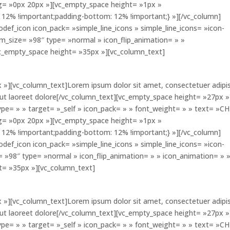
ng= »0px 20px »][vc_empty_space height= »1px »
12% !important;padding-bottom: 12% !important;} »][/vc_column]
odef_icon icon_pack= »simple_line_icons » simple_line_icons= »icon-
om_size= »98″ type= »normal » icon_flip_animation= » »
vc_empty_space height= »35px »][vc_column_text]
 »][vc_column_text]Lorem ipsum dolor sit amet, consectetuer adipi
 ut laoreet dolore[/vc_column_text][vc_empty_space height= »27px »
ype= » » target= »_self » icon_pack= » » font_weight= » » text= »C
ng= »0px 20px »][vc_empty_space height= »1px »
12% !important;padding-bottom: 12% !important;} »][/vc_column]
odef_icon icon_pack= »simple_line_icons » simple_line_icons= »icon-
= »98″ type= »normal » icon_flip_animation= » » icon_animation= » 
t= »35px »][vc_column_text]
 »][vc_column_text]Lorem ipsum dolor sit amet, consectetuer adipi
 ut laoreet dolore[/vc_column_text][vc_empty_space height= »27px »
ype= » » target= »_self » icon_pack= » » font_weight= » » text= »C