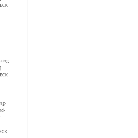
HECK
scing
]
HECK
img-
nd-
″
HECK