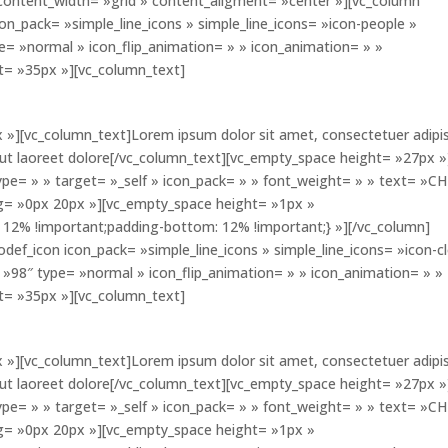
 content_width= »grid » content_aligment= »center »][vc_column
con_pack= »simple_line_icons » simple_line_icons= »icon-people »
e= »normal » icon_flip_animation= » » icon_animation= » »
t= »35px »][vc_column_text]
 »][vc_column_text]Lorem ipsum dolor sit amet, consectetuer adipi
 ut laoreet dolore[/vc_column_text][vc_empty_space height= »27px »
ype= » » target= »_self » icon_pack= » » font_weight= » » text= »C
ng= »0px 20px »][vc_empty_space height= »1px »
12% !important;padding-bottom: 12% !important;} »][/vc_column]
odef_icon icon_pack= »simple_line_icons » simple_line_icons= »icon-c
 »98″ type= »normal » icon_flip_animation= » » icon_animation= » »
t= »35px »][vc_column_text]
 »][vc_column_text]Lorem ipsum dolor sit amet, consectetuer adipi
 ut laoreet dolore[/vc_column_text][vc_empty_space height= »27px »
ype= » » target= »_self » icon_pack= » » font_weight= » » text= »C
ng= »0px 20px »][vc_empty_space height= »1px »