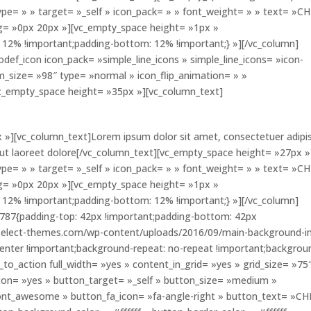
ype= » » target= »_self » icon_pack= » » font_weight= » » text= »C
ng= »0px 20px »][vc_empty_space height= »1px »
12% !important;padding-bottom: 12% !important;} »][/vc_column]
odef_icon icon_pack= »simple_line_icons » simple_line_icons= »icon-
m_size= »98″ type= »normal » icon_flip_animation= » »
vc_empty_space height= »35px »][vc_column_text]
 »][vc_column_text]Lorem ipsum dolor sit amet, consectetuer adipi
 ut laoreet dolore[/vc_column_text][vc_empty_space height= »27px »
ype= » » target= »_self » icon_pack= » » font_weight= » » text= »C
ng= »0px 20px »][vc_empty_space height= »1px »
12% !important;padding-bottom: 12% !important;} »][/vc_column]
787{padding-top: 42px !important;padding-bottom: 42px
ma.select-themes.com/wp-content/uploads/2016/09/main-background-
center !important;background-repeat: no-repeat !important;backgrou
l_to_action full_width= »yes » content_in_grid= »yes » grid_size= »75
on= »yes » button_target= »_self » button_size= »medium »
ont_awesome » button_fa_icon= »fa-angle-right » button_text= »C