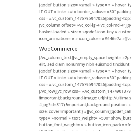
[qodef_button size= »small » type= » » hover_t
IT OUT » link= »# » border_radius= »30″ paddi
css= ».vc_custom_1476795947026{padding-top: 
[vc_column offset= »vc_col-lg-4 vc_col-md-4″][q
basket-loaded » size= »qodef-icon-tiny » custo
icon_animation= » » icon_color= »#646e7a »][
WooCommerce
[/vc_column_text][vc_empty_space height= »2px
elit, sed diam nonummy nibh euismod tincidunt
[qodef_button size= »small » type= » » hover_t
IT OUT » link= »# » border_radius= »30″ paddi
css= ».vc_custom_1476795947026{padding-top: 
[/vc_row][vc_row css= ».vc_custom_1474901379
!important;background-image: url(http://ulti
4.jpg?id=317) !important;background-position: 
size: cover !important;} »][vc_column][qodef_cal
type= »normal » text_weight= »500″ show_butt
button_font_weight= » » button_icon_pack= »f