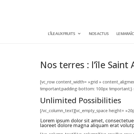
L’ÎLE AUX FRUITS
NOS ACTUS
LE MARAÎ
Nos terres : l’île Sain
[vc_row content_width= »grid » content_aligm
!important;padding-bottom: 100px !important;}
Unlimited Possibilities
[/vc_column_text][vc_empty_space height= »20
Lorem ipsum dolor sit amet, consectetue
laoreet dolore magna aliquam erat volut