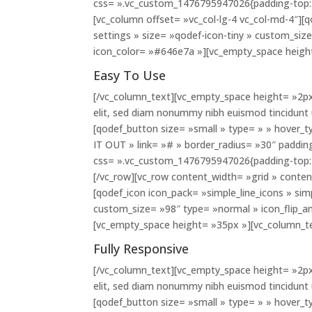
css= ».vc_custom_1476795947026{padding-top: 
[vc_column offset= »vc_col-lg-4 vc_col-md-4″][q
settings » size= »qodef-icon-tiny » custom_siz
icon_color= »#646e7a »][vc_empty_space heigh
Easy To Use
[/vc_column_text][vc_empty_space height= »2px
elit, sed diam nonummy nibh euismod tincidunt
[qodef_button size= »small » type= » » hover_t
IT OUT » link= »# » border_radius= »30″ paddi
css= ».vc_custom_1476795947026{padding-top: 
[/vc_row][vc_row content_width= »grid » conten
[qodef_icon icon_pack= »simple_line_icons » si
custom_size= »98″ type= »normal » icon_flip_a
[vc_empty_space height= »35px »][vc_column_t
Fully Responsive
[/vc_column_text][vc_empty_space height= »2px
elit, sed diam nonummy nibh euismod tincidunt
[qodef_button size= »small » type= » » hover_t