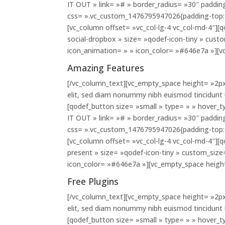
IT OUT » link= »# » border_radius= »30″ paddi
css= ».vc_custom_1476795947026{padding-top: 
[vc_column offset= »vc_col-lg-4 vc_col-md-4″][q
social-dropbox » size= »qodef-icon-tiny » cust
icon_animation= » » icon_color= »#646e7a »][
Amazing Features
[/vc_column_text][vc_empty_space height= »2px
elit, sed diam nonummy nibh euismod tincidunt
[qodef_button size= »small » type= » » hover_t
IT OUT » link= »# » border_radius= »30″ paddi
css= ».vc_custom_1476795947026{padding-top: 
[vc_column offset= »vc_col-lg-4 vc_col-md-4″][q
present » size= »qodef-icon-tiny » custom_size
icon_color= »#646e7a »][vc_empty_space heigh
Free Plugins
[/vc_column_text][vc_empty_space height= »2px
elit, sed diam nonummy nibh euismod tincidunt
[qodef_button size= »small » type= » » hover_t