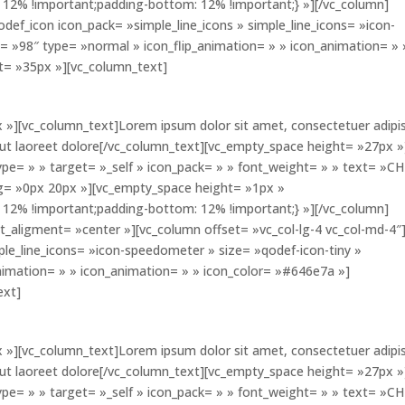
12% !important;padding-bottom: 12% !important;} »][/vc_column]
odef_icon icon_pack= »simple_line_icons » simple_line_icons= »icon-
e= »98″ type= »normal » icon_flip_animation= » » icon_animation= » 
t= »35px »][vc_column_text]
 »][vc_column_text]Lorem ipsum dolor sit amet, consectetuer adipi
 ut laoreet dolore[/vc_column_text][vc_empty_space height= »27px »
ype= » » target= »_self » icon_pack= » » font_weight= » » text= »C
ng= »0px 20px »][vc_empty_space height= »1px »
12% !important;padding-bottom: 12% !important;} »][/vc_column]
t_aligment= »center »][vc_column offset= »vc_col-lg-4 vc_col-md-4″
mple_line_icons= »icon-speedometer » size= »qodef-icon-tiny »
nimation= » » icon_animation= » » icon_color= »#646e7a »]
ext]
 »][vc_column_text]Lorem ipsum dolor sit amet, consectetuer adipi
 ut laoreet dolore[/vc_column_text][vc_empty_space height= »27px »
ype= » » target= »_self » icon_pack= » » font_weight= » » text= »C