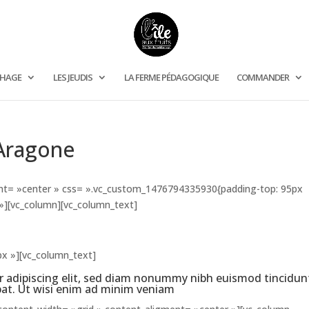
CHAGE
LES JEUDIS
LA FERME PÉDAGOGIQUE
COMMANDER
t Aragone
ent= »center » css= ».vc_custom_1476794335930{padding-top: 95px
 »][vc_column][vc_column_text]
px »][vc_column_text]
r adipiscing elit, sed diam nonummy nibh euismod tincidun
pat. Ut wisi enim ad minim veniam