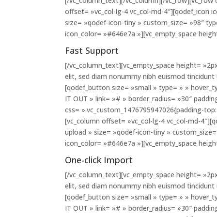
[/vc_column_text][/vc_column][/vc_row][vc_row
offset= »vc_col-lg-4 vc_col-md-4″][qodef_icon i
size= »qodef-icon-tiny » custom_size= »98″ typ
icon_color= »#646e7a »][vc_empty_space heigh
Fast Support
[/vc_column_text][vc_empty_space height= »2px
elit, sed diam nonummy nibh euismod tincidunt
[qodef_button size= »small » type= » » hover_t
IT OUT » link= »# » border_radius= »30″ paddi
css= ».vc_custom_1476795947026{padding-top: 
[vc_column offset= »vc_col-lg-4 vc_col-md-4″][q
upload » size= »qodef-icon-tiny » custom_size=
icon_color= »#646e7a »][vc_empty_space heigh
One-click Import
[/vc_column_text][vc_empty_space height= »2px
elit, sed diam nonummy nibh euismod tincidunt
[qodef_button size= »small » type= » » hover_t
IT OUT » link= »# » border_radius= »30″ paddi