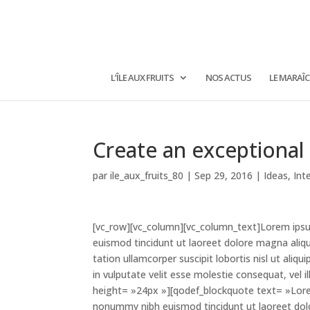
L’ÎLE AUX FRUITS
NOS ACTUS
LE MARAÎ
Create an exceptional 
par
ile_aux_fruits_80
|
Sep 29, 2016
|
Ideas
,
Int
[vc_row][vc_column][vc_column_text]Lorem ipsu
euismod tincidunt ut laoreet dolore magna aliq
tation ullamcorper suscipit lobortis nisl ut ali
in vulputate velit esse molestie consequat, vel 
height= »24px »][qodef_blockquote text= »Lorem
nonummy nibh euismod tincidunt ut laoreet do