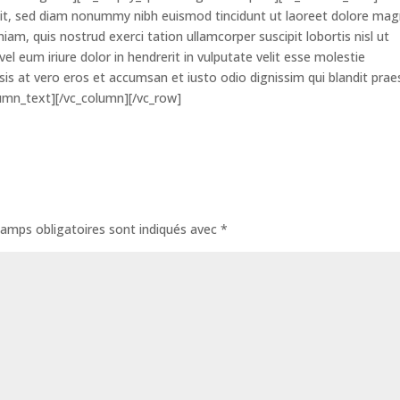
elit, sed diam nonummy nibh euismod tincidunt ut laoreet dolore ma
iam, quis nostrud exerci tation ullamcorper suscipit lobortis nisl ut
 eum iriure dolor in hendrerit in vulputate velit esse molestie
lisis at vero eros et accumsan et iusto odio dignissim qui blandit pra
lumn_text][/vc_column][/vc_row]
amps obligatoires sont indiqués avec
*