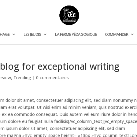
CHAGE
LES JEUDIS
LA FERME PÉDAGOGIQUE
COMMANDER
blog for exceptional writing
erview
,
Trending
|
0 commentaires
m dolor sit amet, consectetuer adipiscing elit, sed diam nonummy n
uam erat volutpat. Ut wisi enim ad minim veniam, quis nostrud exerci
quip ex ea commodo consequat. Duis autem vel eum iriure dolor in hend
illum dolore eu feugiat nulla facilisis[/vc_column_text][vc_empty_spac
 ipsum dolor sit amet, consectetuer adipiscing elit, sed diam
lore magna »][vc_empty_space height= »13px »][vc_column_text]Lo