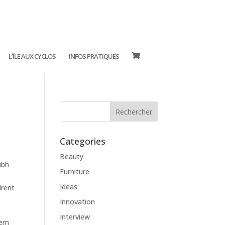
L’ÎLE AUX CYCLOS
INFOS PRATIQUES
Categories
Beauty
ibh
Furniture
Ideas
rerit
e
Innovation
Interview
rem