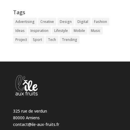
Tags
Advertising
Creative
Design
Digital
Fashion
Ideas
Inspiration
Lifestyle
Mobile
Music
Project
Sport
Tech
Trending
325 rue de verdun
80000 Amiens
contact@ile-aux-fruits.fr