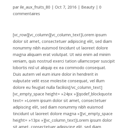
par
ile_aux_fruits_80
|
Oct 7, 2016
|
Beauty
|
0
commentaires
[vc_row][vc_column][vc_column_text]Lorem ipsum
dolor sit amet, consectetuer adipiscing elit, sed diam
nonummy nibh euismod tincidunt ut laoreet dolore
magna aliquam erat volutpat. Ut wisi enim ad minim
veniam, quis nostrud exerci tation ullamcorper suscipit
lobortis nisl ut aliquip ex ea commodo consequat.
Duis autem vel eum iriure dolor in hendrerit in
vulputate velit esse molestie consequat, vel illum
dolore eu feugiat nulla facilisis[/vc_column_text]
[vc_empty_space height= »24px »][qodef_blockquote
text= »Lorem ipsum dolor sit amet, consectetuer
adipiscing elit, sed diam nonummy nibh euismod
tincidunt ut laoreet dolore magna »][vc_empty_space
height= »13px »][vc_column_text]Lorem ipsum dolor
sit amet, consectetuer adipiscing elit, sed diam