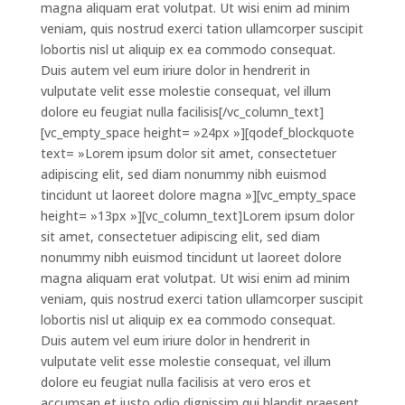
magna aliquam erat volutpat. Ut wisi enim ad minim
veniam, quis nostrud exerci tation ullamcorper suscipit
lobortis nisl ut aliquip ex ea commodo consequat.
Duis autem vel eum iriure dolor in hendrerit in
vulputate velit esse molestie consequat, vel illum
dolore eu feugiat nulla facilisis[/vc_column_text]
[vc_empty_space height= »24px »][qodef_blockquote
text= »Lorem ipsum dolor sit amet, consectetuer
adipiscing elit, sed diam nonummy nibh euismod
tincidunt ut laoreet dolore magna »][vc_empty_space
height= »13px »][vc_column_text]Lorem ipsum dolor
sit amet, consectetuer adipiscing elit, sed diam
nonummy nibh euismod tincidunt ut laoreet dolore
magna aliquam erat volutpat. Ut wisi enim ad minim
veniam, quis nostrud exerci tation ullamcorper suscipit
lobortis nisl ut aliquip ex ea commodo consequat.
Duis autem vel eum iriure dolor in hendrerit in
vulputate velit esse molestie consequat, vel illum
dolore eu feugiat nulla facilisis at vero eros et
accumsan et iusto odio dignissim qui blandit praesent